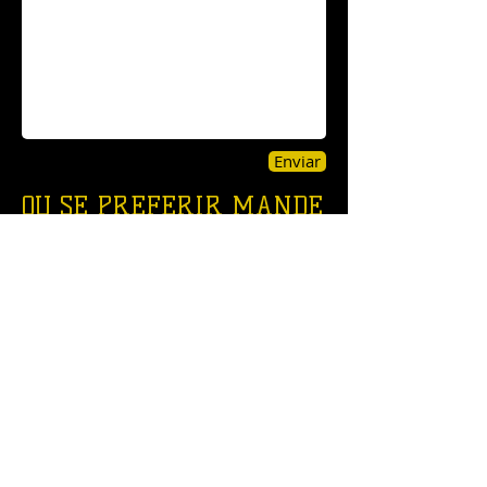
Enviar
OU SE PREFERIR MANDE
SUA PERGUNTA OU
SUGESTÃO PELO FACEBOOK
OU TWITTER.
facebook.com/combo6
twitter.com/sitecombo6