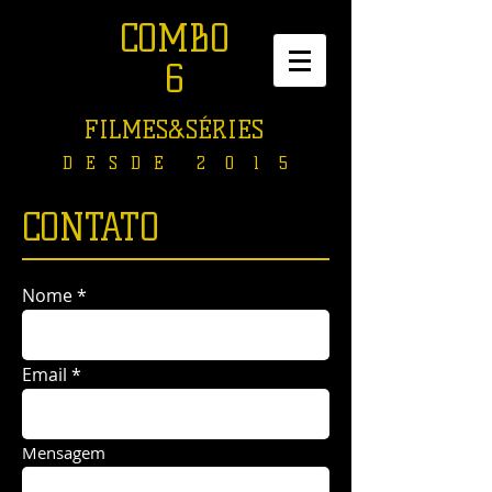
COMBO
6
FILMES&SÉRIES
D E S D E 2 0 1 5
CONTATO
Nome
Email
Mensagem